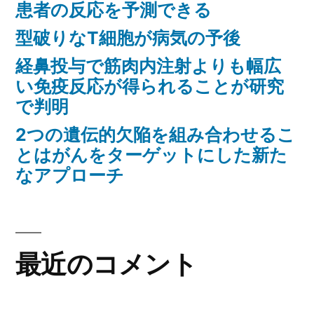
患者の反応を予測できる
レ
型破りなT細胞が病気の予後
ベ
ル
経鼻投与で筋肉内注射よりも幅広
に
い免疫反応が得られることが研究
影
で判明
響
2つの遺伝的欠陥を組み合わせるこ
を
とはがんをターゲットにした新た
与
なアプローチ
え
る
に
最近のコメント