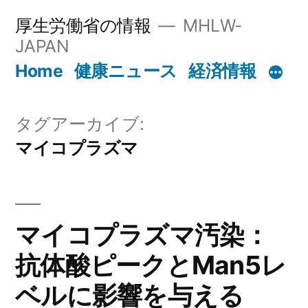
コ
厚生労働省の情報
MHLW-
ン
JAPAN
テ
Home
健康ニュース
経済情報
ン
ツ
タグアーカイブ:
マイコプラズマ
へ
ス
キ
ッ
マイコプラズマ汚染：
プ
抗体酸ピークとMan5レ
ベルに影響を与える