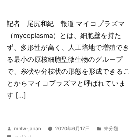
記者 尾尻和紀 報道 マイコプラズマ
（mycoplasma）とは、細胞壁を持た
ず、多形性が高く、人工培地で増殖でき
る最小の原核細胞型微生物のグループ
で、糸状や分枝状の形態を形成できるこ
とからマイコプラズマと呼ばれていま
す […]
投
カ
mhlw-japan
2020年6月17日
未分類
稿
マ
テ