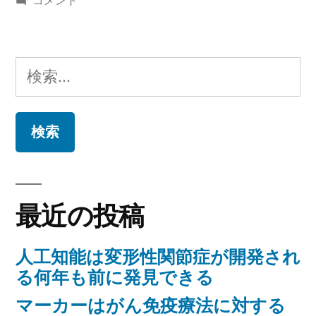
コメント
者:
イ
ゴ
コ
リ
プ
ー:
検
ラ
索:
ズ
マ
汚
染：
抗
体
最近の投稿
酸
ピ
人工知能は変形性関節症が開発され
ー
る何年も前に発見できる
ク
と
マーカーはがん免疫療法に対する
Man5