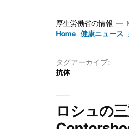
コ
ン
厚生労働省の情報
テ
Home
健康ニュース
ン
ツ
へ
タグアーカイブ:
抗体
ス
キ
ッ
ロシュの三重
プ
Contor